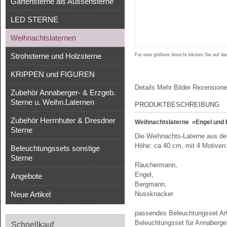
Gartensterne als Aussensterne
LED STERNE
Weihnachtslaternen
Strohsterne und Holzsterne
Für eine größere Ansicht klicken Sie auf da
KRIPPEN und FIGUREN
Details
Mehr Bilder
Rezension
Zubehör Annaberger- & Erzgeb.
Sterne u. Weihn.Laternen
PRODUKTBESCHREIBUNG
Zubehör Herrnhuter & Dresdner
Weihnachtslaterne »Engel und
Sterne
Die Weihnachts-Laterne aus de
Höhe: ca 40 cm, mit 4 Motiven
Beleuchtungssets sonstige
Sterne
Räuchermann,
Engel,
Angebote
Bergmann,
Neue Artikel
Nussknacker
passendes Beleuchtungsset Arti
Beleuchtungsset für Annaberger
Schnellkauf