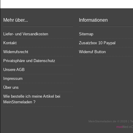
Mehr über...
Informationen
Liefer- und Versandkosten
Sitemap
Kontakt
Zusatzbox 10 Paypal
Widerrufsrecht
Widerruf Button
Privatsphäre und Datenschutz
Unsere AGB
Impressum
Über uns
Wie bestelle ich meine Artikel bei
MeinSterneladen ?
MeinSterneladen.de © 2026 | T
mod
ified 