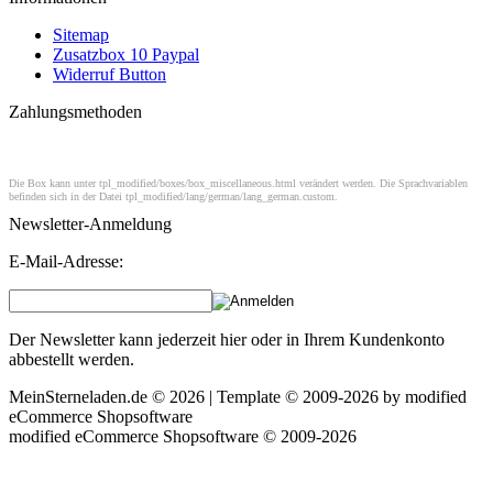
Sitemap
Zusatzbox 10 Paypal
Widerruf Button
Zahlungsmethoden
Die Box kann unter tpl_modified/boxes/box_miscellaneous.html verändert werden. Die Sprachvariablen
befinden sich in der Datei tpl_modified/lang/german/lang_german.custom.
Newsletter-Anmeldung
E-Mail-Adresse:
Der Newsletter kann jederzeit hier oder in Ihrem Kundenkonto
abbestellt werden.
MeinSterneladen.de © 2026 | Template © 2009-2026 by
mod
ified
eCommerce Shopsoftware
mod
ified eCommerce Shopsoftware © 2009-2026